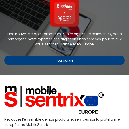
Une nouvelle étape commence ! En rejoignant MobileSentrix, nous
renforçons notre expertise et élargissons nos services pour mieux
vous servir en France et en Europe.
Poursuivre
Copyright © 2024 FMP-France. Tous droits réservés
Étiquettes
0
Retrouvez l’ensemble de nos produits et services sur la plateforme
Accueil
Recherche
Liste de
Compte
européenne MobileSentrix.
souhaits