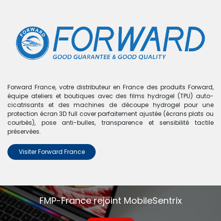
0
Boutique
0 articles trouvés.
Nous n'avons trouvé aucun
Forward France, votre distributeur en France des produits Forward,
équipe ateliers et boutiques avec des films hydrogel (TPU) auto-
produit !
cicatrisants et des machines de découpe hydrogel pour une
protection écran 3D full cover parfaitement ajustée (écrans plats ou
Aucun produit défini dans la catégorie
Oppo F17
.
courbés), pose anti-bulles, transparence et sensibilité tactile
préservées.
Visiter Forward France
FMP-France rejoint MobileSentrix