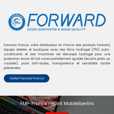
0
Boutique
0 articles trouvés.
Nous n'avons trouvé aucun
Forward France, votre distributeur en France des produits Forward,
équipe ateliers et boutiques avec des films hydrogel (TPU) auto-
produit !
cicatrisants et des machines de découpe hydrogel pour une
protection écran 3D full cover parfaitement ajustée (écrans plats ou
Aucun produit défini dans la catégorie
Oppo A56 5G
.
courbés), pose anti-bulles, transparence et sensibilité tactile
préservées.
Visiter Forward France
FMP-France rejoint MobileSentrix