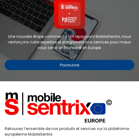
Une nouvelle étape commence ! En rejoignant MobileSentrix, nous
renforçons notre expertise et élargissons nos services pour mieux
vous servir en France et en Europe.
Poursuivre
Copyright © 2024 FMP-France. Tous droits réservés
Étiquettes
0
Retrouvez l’ensemble de nos produits et services sur la plateforme
Accueil
Recherche
Liste de
Compte
européenne MobileSentrix.
souhaits