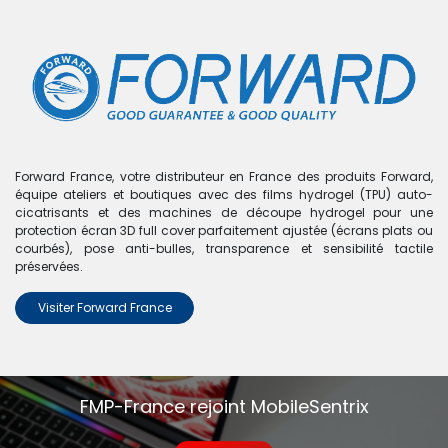
0
Boutique
0 articles trouvés.
Nous n'avons trouvé aucun
Forward France, votre distributeur en France des produits Forward,
équipe ateliers et boutiques avec des films hydrogel (TPU) auto-
produit !
cicatrisants et des machines de découpe hydrogel pour une
protection écran 3D full cover parfaitement ajustée (écrans plats ou
Aucun produit défini dans la catégorie
Oppo A54 5G
.
courbés), pose anti-bulles, transparence et sensibilité tactile
préservées.
Visiter Forward France
FMP-France rejoint MobileSentrix