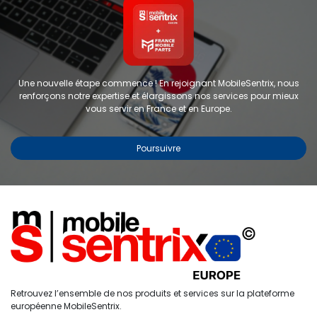
Une nouvelle étape commence ! En rejoignant MobileSentrix, nous
renforçons notre expertise et élargissons nos services pour mieux
vous servir en France et en Europe.
Poursuivre
Copyright © 2024 FMP-France. Tous droits réservés
Étiquettes
0
Retrouvez l’ensemble de nos produits et services sur la plateforme
Accueil
Recherche
Liste de
Compte
européenne MobileSentrix.
souhaits