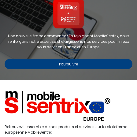
Une nouvelle étape commence ! En rejoignant MobileSentrix, nous
renforçons notre expertise et élargissons nos services pour mieux
vous servir en France et en Europe.
Poursuivre
Copyright © 2024 FMP-France. Tous droits réservés
Étiquettes
0
Retrouvez l’ensemble de nos produits et services sur la plateforme
Accueil
Recherche
Liste de
Compte
européenne MobileSentrix.
souhaits