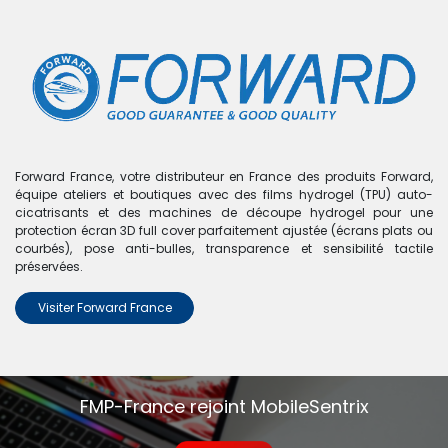
0
Boutique
0 articles trouvés.
Nous n'avons trouvé aucun
Forward France, votre distributeur en France des produits Forward,
équipe ateliers et boutiques avec des films hydrogel (TPU) auto-
produit !
cicatrisants et des machines de découpe hydrogel pour une
protection écran 3D full cover parfaitement ajustée (écrans plats ou
Aucun produit défini dans la catégorie
Oppo A16
.
courbés), pose anti-bulles, transparence et sensibilité tactile
préservées.
Visiter Forward France
FMP-France rejoint MobileSentrix