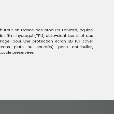
ributeur en France des produits Forward, équipe
des films hydrogel (TPU) auto-cicatrisants et des
ogel pour une protection écran 3D full cover
crans plats ou courbés), pose anti-bulles,
Trier par :
Étiquettes
tactile préservées.
duit !
5G
.