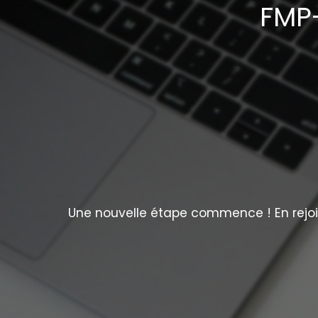
FMP-
Une nouvelle étape commence ! En rejoig