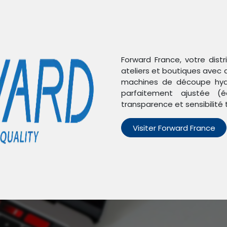
Forward France, votre dist
ateliers et boutiques avec 
machines de découpe hydr
parfaitement ajustée (é
s
transparence et sensibilité 
Visiter Forward France
n'avons trouvé aucun pro
cun produit défini dans la catégorie
OnePlus Nord CE 2 Lite 