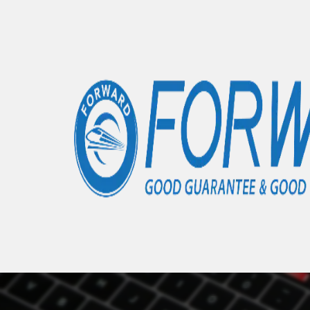
Accueil
Articles
OnePlus Nord CE 2 Lite 5G
- 0 élément
Nous 
Au