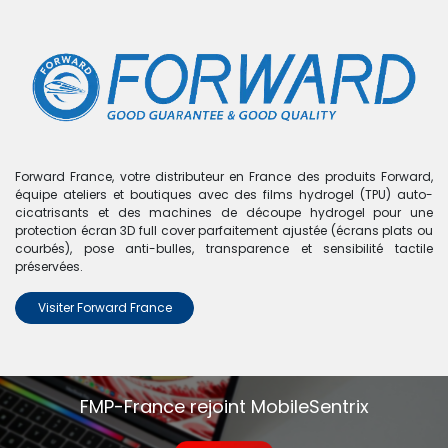
0
Boutique
0 articles trouvés.
Nous n'avons trouvé aucun
Forward France, votre distributeur en France des produits Forward,
équipe ateliers et boutiques avec des films hydrogel (TPU) auto-
produit !
cicatrisants et des machines de découpe hydrogel pour une
protection écran 3D full cover parfaitement ajustée (écrans plats ou
Aucun produit défini dans la catégorie
OnePlus 3T
.
courbés), pose anti-bulles, transparence et sensibilité tactile
préservées.
Visiter Forward France
FMP-France rejoint MobileSentrix