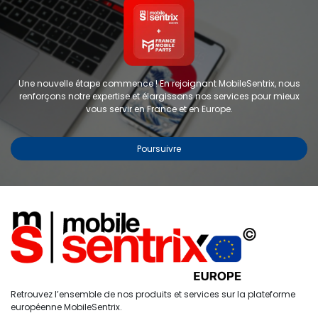
Une nouvelle étape commence ! En rejoignant MobileSentrix, nous
renforçons notre expertise et élargissons nos services pour mieux
vous servir en France et en Europe.
Poursuivre
Copyright © 2024 FMP-France. Tous droits réservés
Étiquettes
0
Retrouvez l’ensemble de nos produits et services sur la plateforme
Accueil
Recherche
Liste de
Compte
européenne MobileSentrix.
souhaits