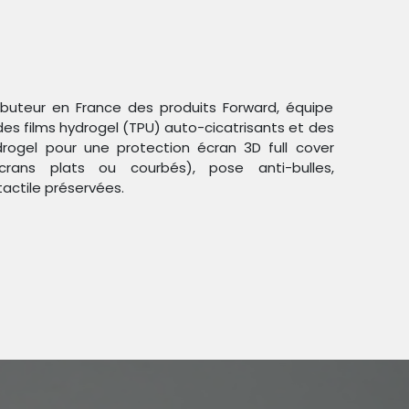
ributeur en France des produits Forward, équipe
des films hydrogel (TPU) auto-cicatrisants et des
ogel pour une protection écran 3D full cover
crans plats ou courbés), pose anti-bulles,
Trier par :
Étiquettes
tactile préservées.
duit !