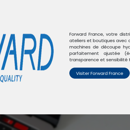
Forward France, votre dist
ateliers et boutiques avec 
machines de découpe hydr
parfaitement ajustée (é
transparence et sensibilité 
Visiter Forward France
n'avons trouvé aucun pro
Aucun produit défini dans la catégorie
OnePlus 11
.