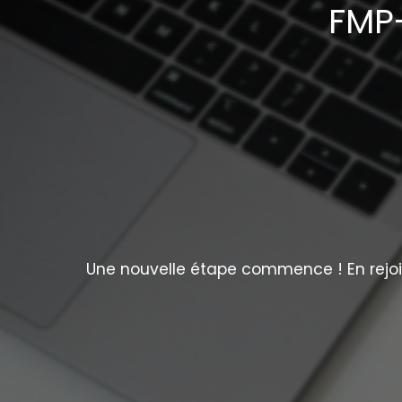
FMP-
Une nouvelle étape commence ! En rejoig