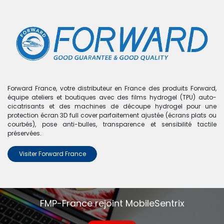
0
Boutique
0 articles trouvés.
Nous n'avons trouvé aucun
Forward France, votre distributeur en France des produits Forward,
équipe ateliers et boutiques avec des films hydrogel (TPU) auto-
produit !
cicatrisants et des machines de découpe hydrogel pour une
protection écran 3D full cover parfaitement ajustée (écrans plats ou
Aucun produit défini dans la catégorie
Nova 7I
.
courbés), pose anti-bulles, transparence et sensibilité tactile
préservées.
Visiter Forward France
FMP-France rejoint MobileSentrix