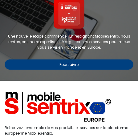
Une nouvelle étape commence ! En rejoignant MobileSentrix, nous
renforçons notre expertise et élargissons nos services pour mieux
vous servir en France et en Europe.
Poursuivre
Copyright © 2024 FMP-France. Tous droits réservés
Étiquettes
0
Retrouvez l’ensemble de nos produits et services sur la plateforme
Accueil
Recherche
Liste de
Compte
européenne MobileSentrix.
souhaits