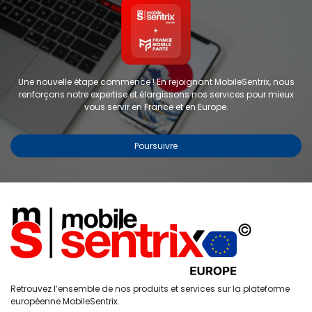
Une nouvelle étape commence ! En rejoignant MobileSentrix, nous
renforçons notre expertise et élargissons nos services pour mieux
vous servir en France et en Europe.
Poursuivre
Copyright © 2024 FMP-France. Tous droits réservés
Étiquettes
0
Retrouvez l’ensemble de nos produits et services sur la plateforme
Accueil
Recherche
Liste de
Compte
européenne MobileSentrix.
souhaits