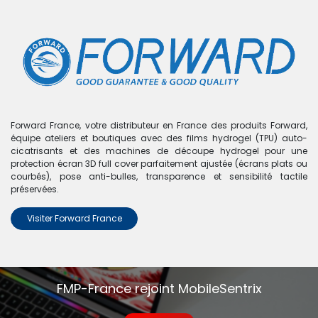
0
Boutique
0 articles trouvés.
Nous n'avons trouvé aucun
Forward France, votre distributeur en France des produits Forward,
équipe ateliers et boutiques avec des films hydrogel (TPU) auto-
produit !
cicatrisants et des machines de découpe hydrogel pour une
protection écran 3D full cover parfaitement ajustée (écrans plats ou
Aucun produit défini dans la catégorie
Nova 4
.
courbés), pose anti-bulles, transparence et sensibilité tactile
préservées.
Visiter Forward France
FMP-France rejoint MobileSentrix