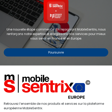
Une nouvelle étape commence ! En rejoignant MobileSentrix, nous
renforçons notre expertise et élargissons nos services pour mieux
vous servir en France et en Europe.
Poursuivre
Copyright © 2024 FMP-France. Tous droits réservés
Étiquettes
0
Retrouvez l’ensemble de nos produits et services sur la plateforme
Accueil
Recherche
Liste de
Compte
européenne MobileSentrix.
souhaits