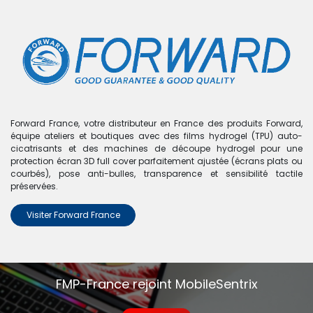
0
Boutique
0 articles trouvés.
Nous n'avons trouvé aucun
Forward France, votre distributeur en France des produits Forward,
équipe ateliers et boutiques avec des films hydrogel (TPU) auto-
produit !
cicatrisants et des machines de découpe hydrogel pour une
protection écran 3D full cover parfaitement ajustée (écrans plats ou
Aucun produit défini dans la catégorie
Nova 2 Plus
.
courbés), pose anti-bulles, transparence et sensibilité tactile
préservées.
Visiter Forward France
FMP-France rejoint MobileSentrix