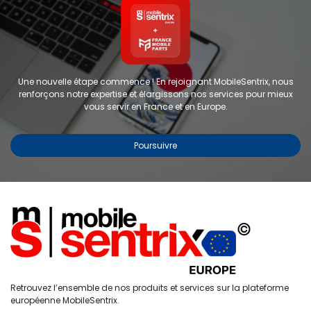
Une nouvelle étape commence ! En rejoignant MobileSentrix, nous
renforçons notre expertise et élargissons nos services pour mieux
vous servir en France et en Europe.
Poursuivre
Copyright © 2024 FMP-France. Tous droits réservés
Étiquettes
0
Retrouvez l’ensemble de nos produits et services sur la plateforme
Accueil
Recherche
Liste de
Compte
européenne MobileSentrix.
souhaits