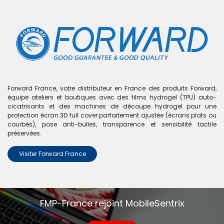
0
Boutique
0 articles trouvés.
Nous n'avons trouvé aucun
Forward France, votre distributeur en France des produits Forward,
équipe ateliers et boutiques avec des films hydrogel (TPU) auto-
produit !
cicatrisants et des machines de découpe hydrogel pour une
protection écran 3D full cover parfaitement ajustée (écrans plats ou
Aucun produit défini dans la catégorie
Nova 10 SE
.
courbés), pose anti-bulles, transparence et sensibilité tactile
préservées.
Visiter Forward France
FMP-France rejoint MobileSentrix