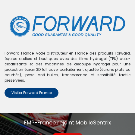
0
Boutique
0 articles trouvés.
Nous n'avons trouvé aucun
Forward France, votre distributeur en France des produits Forward,
équipe ateliers et boutiques avec des films hydrogel (TPU) auto-
produit !
cicatrisants et des machines de découpe hydrogel pour une
protection écran 3D full cover parfaitement ajustée (écrans plats ou
Aucun produit défini dans la catégorie
Note 5 - N920
.
courbés), pose anti-bulles, transparence et sensibilité tactile
préservées.
Visiter Forward France
FMP-France rejoint MobileSentrix