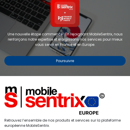
Une nouvelle étape commence ! En rejoignant MobileSentrix, nous
renforçons notre expertise et élargissons nos services pour mieux
vous servir en France et en Europe.
Poursuivre
Copyright © 2024 FMP-France. Tous droits réservés
Étiquettes
0
Retrouvez l’ensemble de nos produits et services sur la plateforme
Accueil
Recherche
Liste de
Compte
européenne MobileSentrix.
souhaits