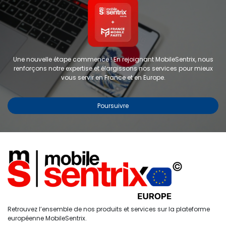
Une nouvelle étape commence ! En rejoignant MobileSentrix, nous
renforçons notre expertise et élargissons nos services pour mieux
vous servir en France et en Europe.
Poursuivre
Copyright © 2024 FMP-France. Tous droits réservés
Étiquettes
0
Retrouvez l’ensemble de nos produits et services sur la plateforme
Accueil
Recherche
Liste de
Compte
européenne MobileSentrix.
souhaits