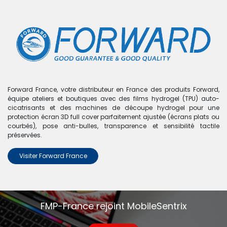
0
Boutique
0 articles trouvés.
Nous n'avons trouvé aucun
Forward France, votre distributeur en France des produits Forward,
équipe ateliers et boutiques avec des films hydrogel (TPU) auto-
produit !
cicatrisants et des machines de découpe hydrogel pour une
protection écran 3D full cover parfaitement ajustée (écrans plats ou
Aucun produit défini dans la catégorie
Nexus 5X
.
courbés), pose anti-bulles, transparence et sensibilité tactile
préservées.
Visiter Forward France
FMP-France rejoint MobileSentrix