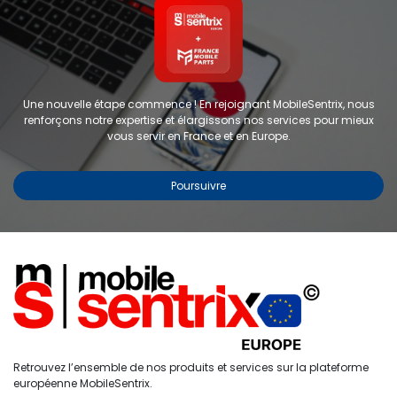
Une nouvelle étape commence ! En rejoignant MobileSentrix, nous
renforçons notre expertise et élargissons nos services pour mieux
vous servir en France et en Europe.
Poursuivre
Copyright © 2024 FMP-France. Tous droits réservés
Étiquettes
0
Retrouvez l’ensemble de nos produits et services sur la plateforme
Accueil
Recherche
Liste de
Compte
européenne MobileSentrix.
souhaits