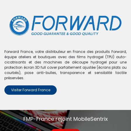
0
Boutique
0 articles trouvés.
Nous n'avons trouvé aucun
Forward France, votre distributeur en France des produits Forward,
équipe ateliers et boutiques avec des films hydrogel (TPU) auto-
produit !
cicatrisants et des machines de découpe hydrogel pour une
protection écran 3D full cover parfaitement ajustée (écrans plats ou
Aucun produit défini dans la catégorie
Mi Max 2
.
courbés), pose anti-bulles, transparence et sensibilité tactile
préservées.
Visiter Forward France
FMP-France rejoint MobileSentrix