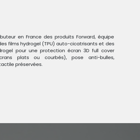
ributeur en France des produits Forward, équipe
des films hydrogel (TPU) auto-cicatrisants et des
ogel pour une protection écran 3D full cover
crans plats ou courbés), pose anti-bulles,
Trier par :
Étiquettes
tactile préservées.
duit !