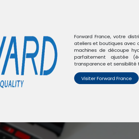
Forward France, votre dist
ateliers et boutiques avec 
machines de découpe hydr
parfaitement ajustée (é
transparence et sensibilité 
Visiter Forward France
n'avons trouvé aucun pro
Aucun produit défini dans la catégorie
Xiaomi Mi 10 Lite 5G
.