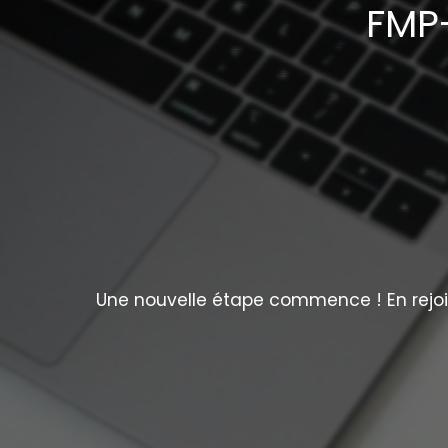
FMP-
Une nouvelle étape commence ! En rejoig