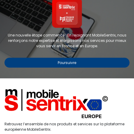
Une nouvelle étape commence ! En rejoignant MobileSentrix, nous
renforçons notre expertise et élargissons nos services pour mieux
vous servir en France et en Europe.
Poursuivre
Copyright © 2024 FMP-France. Tous droits réservés
Étiquettes
0
Retrouvez l’ensemble de nos produits et services sur la plateforme
Accueil
Recherche
Liste de
Compte
européenne MobileSentrix.
souhaits