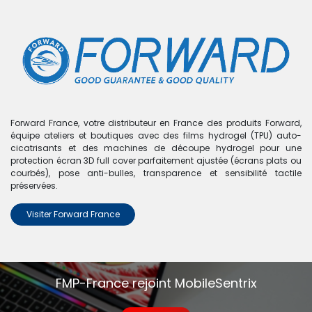
0
Boutique
0 articles trouvés.
Nous n'avons trouvé aucun
Forward France, votre distributeur en France des produits Forward,
équipe ateliers et boutiques avec des films hydrogel (TPU) auto-
produit !
cicatrisants et des machines de découpe hydrogel pour une
protection écran 3D full cover parfaitement ajustée (écrans plats ou
Aucun produit défini dans la catégorie
Mate 50
.
courbés), pose anti-bulles, transparence et sensibilité tactile
préservées.
Visiter Forward France
FMP-France rejoint MobileSentrix