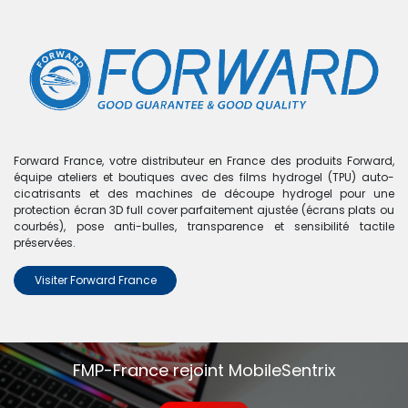
0
Boutique
0 articles trouvés.
Nous n'avons trouvé aucun
Forward France, votre distributeur en France des produits Forward,
équipe ateliers et boutiques avec des films hydrogel (TPU) auto-
produit !
cicatrisants et des machines de découpe hydrogel pour une
protection écran 3D full cover parfaitement ajustée (écrans plats ou
Aucun produit défini dans la catégorie
MacBook Pro
courbés), pose anti-bulles, transparence et sensibilité tactile
A1707
.
préservées.
Visiter Forward France
FMP-France rejoint MobileSentrix