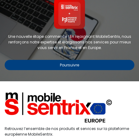
Une nouvelle étape commence ! En rejoignant MobileSentrix, nous
renforçons notre expertise et élargissons nos services pour mieux
vous servir en France et en Europe.
Poursuivre
Copyright © 2024 FMP-France. Tous droits réservés
Étiquettes
0
Retrouvez l’ensemble de nos produits et services sur la plateforme
Accueil
Recherche
Liste de
Compte
européenne MobileSentrix.
souhaits