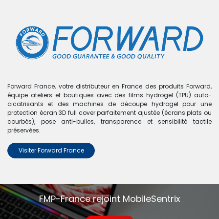
0
Boutique
0 articles trouvés.
Nous n'avons trouvé aucun
Forward France, votre distributeur en France des produits Forward,
équipe ateliers et boutiques avec des films hydrogel (TPU) auto-
produit !
cicatrisants et des machines de découpe hydrogel pour une
protection écran 3D full cover parfaitement ajustée (écrans plats ou
Aucun produit défini dans la catégorie
MacBook Pro 16"
courbés), pose anti-bulles, transparence et sensibilité tactile
- A2485
.
préservées.
Visiter Forward France
FMP-France rejoint MobileSentrix