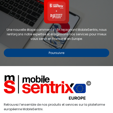
Une nouvelle étape commence ! En rejoignant MobileSentrix, nous
renforçons notre expertise et élargissons nos services pour mieux
vous servir en France et en Europe.
Poursuivre
Copyright © 2024 FMP-France. Tous droits réservés
Étiquettes
0
Retrouvez l’ensemble de nos produits et services sur la plateforme
Accueil
Recherche
Liste de
Compte
européenne MobileSentrix.
souhaits