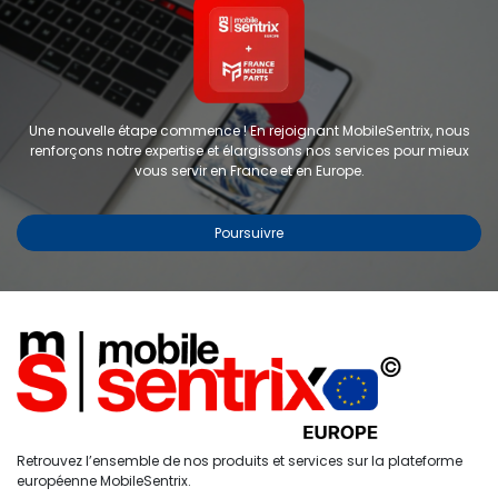
Une nouvelle étape commence ! En rejoignant MobileSentrix, nous
renforçons notre expertise et élargissons nos services pour mieux
vous servir en France et en Europe.
Poursuivre
Copyright © 2024 FMP-France. Tous droits réservés
Étiquettes
0
Retrouvez l’ensemble de nos produits et services sur la plateforme
Accueil
Recherche
Liste de
Compte
européenne MobileSentrix.
souhaits