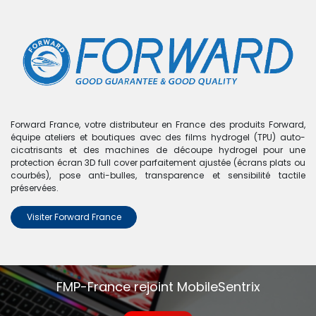
0
Boutique
0 articles trouvés.
Nous n'avons trouvé aucun
Forward France, votre distributeur en France des produits Forward,
équipe ateliers et boutiques avec des films hydrogel (TPU) auto-
produit !
cicatrisants et des machines de découpe hydrogel pour une
protection écran 3D full cover parfaitement ajustée (écrans plats ou
Aucun produit défini dans la catégorie
MacBook Air
courbés), pose anti-bulles, transparence et sensibilité tactile
A1406
.
préservées.
Visiter Forward France
FMP-France rejoint MobileSentrix