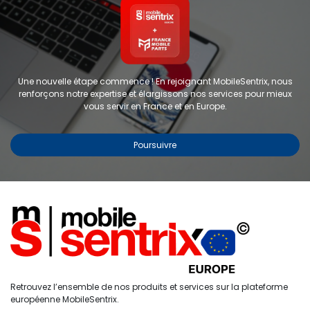
Une nouvelle étape commence ! En rejoignant MobileSentrix, nous
renforçons notre expertise et élargissons nos services pour mieux
vous servir en France et en Europe.
Poursuivre
Copyright © 2024 FMP-France. Tous droits réservés
Étiquettes
0
Retrouvez l’ensemble de nos produits et services sur la plateforme
Accueil
Recherche
Liste de
Compte
européenne MobileSentrix.
souhaits