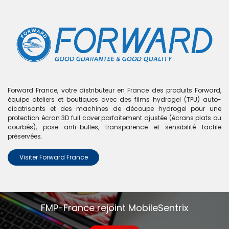
0
Boutique
0 articles trouvés.
Nous n'avons trouvé aucun
Forward France, votre distributeur en France des produits Forward,
équipe ateliers et boutiques avec des films hydrogel (TPU) auto-
produit !
cicatrisants et des machines de découpe hydrogel pour une
protection écran 3D full cover parfaitement ajustée (écrans plats ou
Aucun produit défini dans la catégorie
MacBook Air
courbés), pose anti-bulles, transparence et sensibilité tactile
A1405
.
préservées.
Visiter Forward France
FMP-France rejoint MobileSentrix