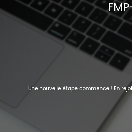
FMP-
Une nouvelle étape commence ! En rejoig