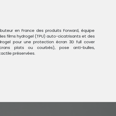
ributeur en France des produits Forward, équipe
des films hydrogel (TPU) auto-cicatrisants et des
ogel pour une protection écran 3D full cover
crans plats ou courbés), pose anti-bulles,
Trier par :
Étiquettes
tactile préservées.
duit !