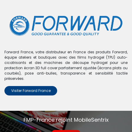
0
Boutique
0 articles trouvés.
Nous n'avons trouvé aucun
Forward France, votre distributeur en France des produits Forward,
équipe ateliers et boutiques avec des films hydrogel (TPU) auto-
produit !
cicatrisants et des machines de découpe hydrogel pour une
protection écran 3D full cover parfaitement ajustée (écrans plats ou
Aucun produit défini dans la catégorie
iPod Nano 7
.
courbés), pose anti-bulles, transparence et sensibilité tactile
préservées.
Visiter Forward France
FMP-France rejoint MobileSentrix