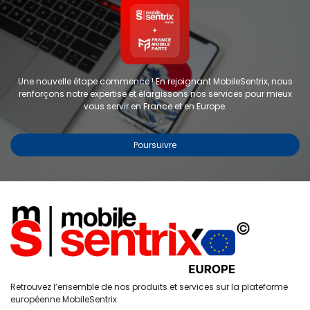
Une nouvelle étape commence ! En rejoignant MobileSentrix, nous
renforçons notre expertise et élargissons nos services pour mieux
vous servir en France et en Europe.
Poursuivre
Copyright © 2024 FMP-France. Tous droits réservés
Étiquettes
0
Retrouvez l’ensemble de nos produits et services sur la plateforme
Accueil
Recherche
Liste de
Compte
européenne MobileSentrix.
souhaits