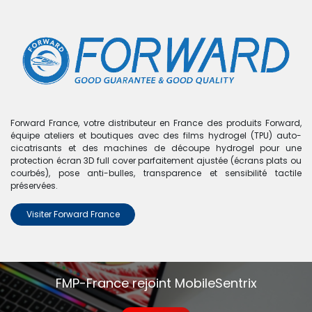
0
Boutique
0 articles trouvés.
Nous n'avons trouvé aucun
Forward France, votre distributeur en France des produits Forward,
équipe ateliers et boutiques avec des films hydrogel (TPU) auto-
produit !
cicatrisants et des machines de découpe hydrogel pour une
protection écran 3D full cover parfaitement ajustée (écrans plats ou
Aucun produit défini dans la catégorie
iPhone 15
.
courbés), pose anti-bulles, transparence et sensibilité tactile
préservées.
Visiter Forward France
FMP-France rejoint MobileSentrix