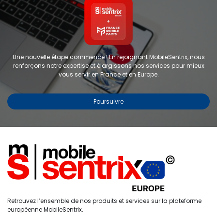
Une nouvelle étape commence ! En rejoignant MobileSentrix, nous
renforçons notre expertise et élargissons nos services pour mieux
vous servir en France et en Europe.
Poursuivre
Copyright © 2024 FMP-France. Tous droits réservés
Étiquettes
0
Retrouvez l’ensemble de nos produits et services sur la plateforme
Accueil
Recherche
Liste de
Compte
européenne MobileSentrix.
souhaits