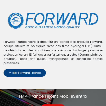
0
Boutique
0 articles trouvés.
Nous n'avons trouvé aucun
Forward France, votre distributeur en France des produits Forward,
équipe ateliers et boutiques avec des films hydrogel (TPU) auto-
produit !
cicatrisants et des machines de découpe hydrogel pour une
protection écran 3D full cover parfaitement ajustée (écrans plats ou
Aucun produit défini dans la catégorie
iPad Pro 9,7"
.
courbés), pose anti-bulles, transparence et sensibilité tactile
préservées.
Visiter Forward France
FMP-France rejoint MobileSentrix