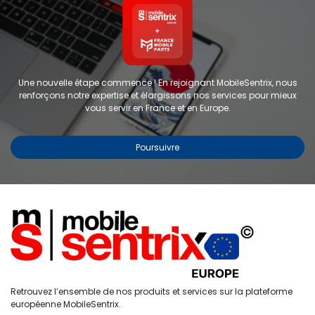
Une nouvelle étape commence ! En rejoignant MobileSentrix, nous
renforçons notre expertise et élargissons nos services pour mieux
vous servir en France et en Europe.
Poursuivre
Copyright © 2024 FMP-France. Tous droits réservés
Étiquettes
0
Retrouvez l’ensemble de nos produits et services sur la plateforme
Accueil
Recherche
Liste de
Compte
européenne MobileSentrix.
souhaits