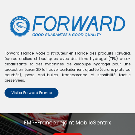
0
Boutique
0 articles trouvés.
Nous n'avons trouvé aucun
Forward France, votre distributeur en France des produits Forward,
équipe ateliers et boutiques avec des films hydrogel (TPU) auto-
produit !
cicatrisants et des machines de découpe hydrogel pour une
protection écran 3D full cover parfaitement ajustée (écrans plats ou
Aucun produit défini dans la catégorie
iPad Pro 12.9" -
courbés), pose anti-bulles, transparence et sensibilité tactile
1er Gen
.
préservées.
Visiter Forward France
FMP-France rejoint MobileSentrix