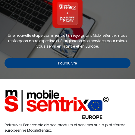
Une nouvelle étape commence ! En rejoignant MobileSentrix, nous
renforçons notre expertise et élargissons nos services pour mieux
vous servir en France et en Europe.
Poursuivre
Copyright © 2024 FMP-France. Tous droits réservés
Étiquettes
0
Retrouvez l’ensemble de nos produits et services sur la plateforme
Accueil
Recherche
Liste de
Compte
européenne MobileSentrix.
souhaits