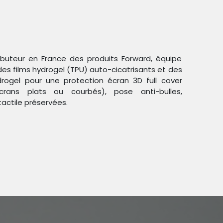
ributeur en France des produits Forward, équipe
des films hydrogel (TPU) auto-cicatrisants et des
ogel pour une protection écran 3D full cover
crans plats ou courbés), pose anti-bulles,
Trier par :
Étiquettes
tactile préservées.
duit !