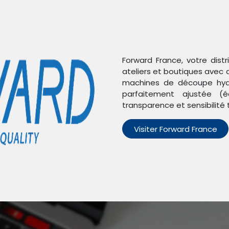
Forward France, votre dist
ateliers et boutiques avec 
machines de découpe hydr
parfaitement ajustée (é
transparence et sensibilité 
Visiter Forward France
n'avons trouvé aucun pro
Aucun produit défini dans la catégorie
iPad Mini 2
.