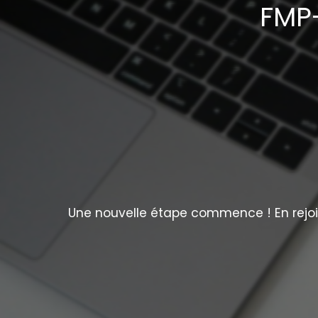
FMP-
Une nouvelle étape commence ! En rejoig