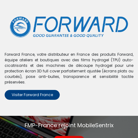
0
Boutique
0 articles trouvés.
Nous n'avons trouvé aucun
Forward France, votre distributeur en France des produits Forward,
équipe ateliers et boutiques avec des films hydrogel (TPU) auto-
produit !
cicatrisants et des machines de découpe hydrogel pour une
protection écran 3D full cover parfaitement ajustée (écrans plats ou
Aucun produit défini dans la catégorie
iPad 3
.
courbés), pose anti-bulles, transparence et sensibilité tactile
préservées.
Visiter Forward France
FMP-France rejoint MobileSentrix