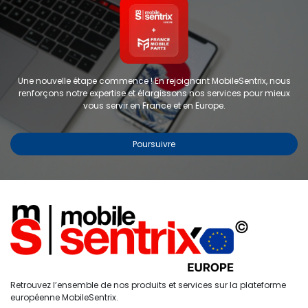
Une nouvelle étape commence ! En rejoignant MobileSentrix, nous
renforçons notre expertise et élargissons nos services pour mieux
vous servir en France et en Europe.
Poursuivre
Copyright © 2024 FMP-France. Tous droits réservés
Étiquettes
0
Retrouvez l’ensemble de nos produits et services sur la plateforme
Accueil
Recherche
Liste de
Compte
européenne MobileSentrix.
souhaits