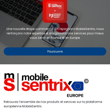
Une nouvelle étape commence ! En rejoignant MobileSentrix, nous
renforçons notre expertise et élargissons nos services pour mieux
vous servir en France et en Europe.
Poursuivre
Copyright © 2024 FMP-France. Tous droits réservés
Étiquettes
0
Retrouvez l’ensemble de nos produits et services sur la plateforme
Accueil
Recherche
Liste de
Compte
européenne MobileSentrix.
souhaits