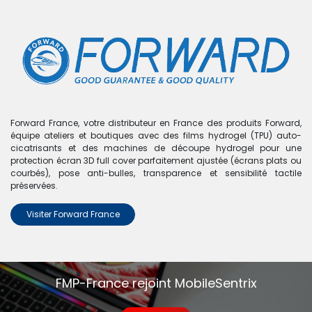
0
Boutique
0 articles trouvés.
Nous n'avons trouvé aucun
Forward France, votre distributeur en France des produits Forward,
équipe ateliers et boutiques avec des films hydrogel (TPU) auto-
produit !
cicatrisants et des machines de découpe hydrogel pour une
protection écran 3D full cover parfaitement ajustée (écrans plats ou
Aucun produit défini dans la catégorie
iPad 2
.
courbés), pose anti-bulles, transparence et sensibilité tactile
préservées.
Visiter Forward France
FMP-France rejoint MobileSentrix