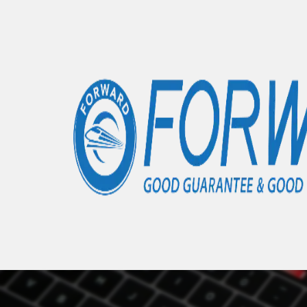
Accueil
Articles
iMac A1418
- 0 éléments
Nous 