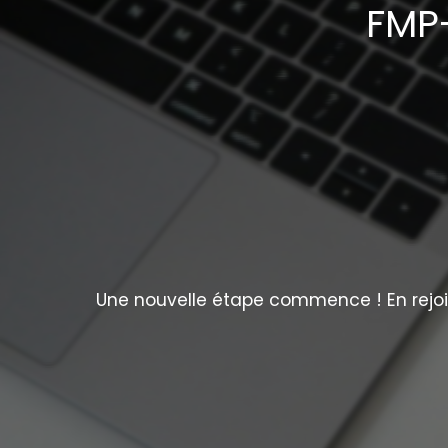
FMP-
Une nouvelle étape commence ! En rejoig