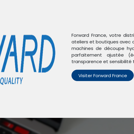
Forward France, votre dist
ateliers et boutiques avec 
machines de découpe hydr
parfaitement ajustée (é
transparence et sensibilité 
Visiter Forward France
n'avons trouvé aucun pro
Aucun produit défini dans la catégorie
iMac A1418
.