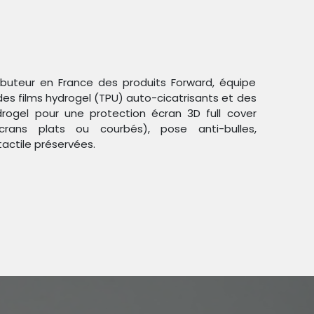
ributeur en France des produits Forward, équipe
des films hydrogel (TPU) auto-cicatrisants et des
ogel pour une protection écran 3D full cover
crans plats ou courbés), pose anti-bulles,
Trier par :
Étiquettes
tactile préservées.
duit !