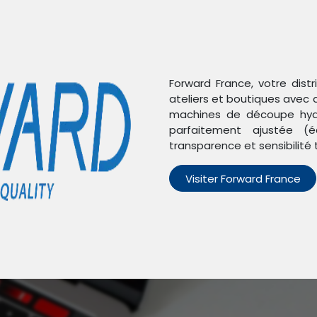
Forward France, votre dist
ateliers et boutiques avec 
machines de découpe hydr
parfaitement ajustée (é
transparence et sensibilité 
Visiter Forward France
n'avons trouvé aucun pro
Aucun produit défini dans la catégorie
Honor X30
.