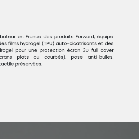
ributeur en France des produits Forward, équipe
des films hydrogel (TPU) auto-cicatrisants et des
ogel pour une protection écran 3D full cover
crans plats ou courbés), pose anti-bulles,
Trier par :
Étiquettes
tactile préservées.
duit !