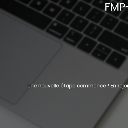
FMP-
Une nouvelle étape commence ! En rejoig