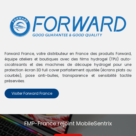
0
Boutique
0 articles trouvés.
Nous n'avons trouvé aucun
Forward France, votre distributeur en France des produits Forward,
équipe ateliers et boutiques avec des films hydrogel (TPU) auto-
produit !
cicatrisants et des machines de découpe hydrogel pour une
protection écran 3D full cover parfaitement ajustée (écrans plats ou
Aucun produit défini dans la catégorie
Honor Play 8A
.
courbés), pose anti-bulles, transparence et sensibilité tactile
préservées.
Visiter Forward France
FMP-France rejoint MobileSentrix