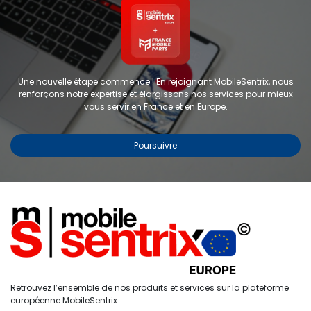
Une nouvelle étape commence ! En rejoignant MobileSentrix, nous
renforçons notre expertise et élargissons nos services pour mieux
vous servir en France et en Europe.
Poursuivre
Copyright © 2024 FMP-France. Tous droits réservés
Étiquettes
0
Retrouvez l’ensemble de nos produits et services sur la plateforme
Accueil
Recherche
Liste de
Compte
européenne MobileSentrix.
souhaits