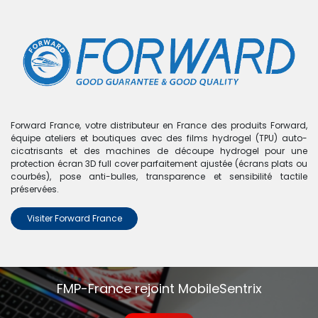
0
Boutique
0 articles trouvés.
Nous n'avons trouvé aucun
Forward France, votre distributeur en France des produits Forward,
équipe ateliers et boutiques avec des films hydrogel (TPU) auto-
produit !
cicatrisants et des machines de découpe hydrogel pour une
protection écran 3D full cover parfaitement ajustée (écrans plats ou
Aucun produit défini dans la catégorie
Honor Play 30
courbés), pose anti-bulles, transparence et sensibilité tactile
Plus
.
préservées.
Visiter Forward France
FMP-France rejoint MobileSentrix