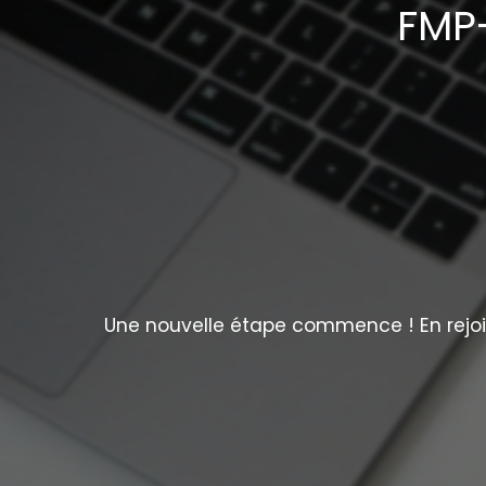
FMP-
Une nouvelle étape commence ! En rejoig