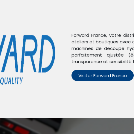
Forward France, votre dist
ateliers et boutiques avec 
machines de découpe hydr
parfaitement ajustée (é
transparence et sensibilité 
Visiter Forward France
n'avons trouvé aucun pro
Aucun produit défini dans la catégorie
Honor 8X
.