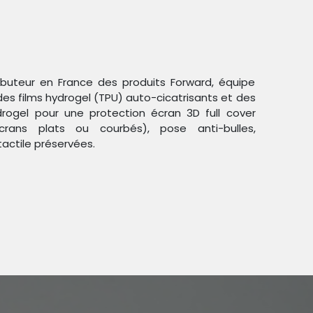
ributeur en France des produits Forward, équipe
des films hydrogel (TPU) auto-cicatrisants et des
ogel pour une protection écran 3D full cover
crans plats ou courbés), pose anti-bulles,
Trier par :
Étiquettes
tactile préservées.
duit !