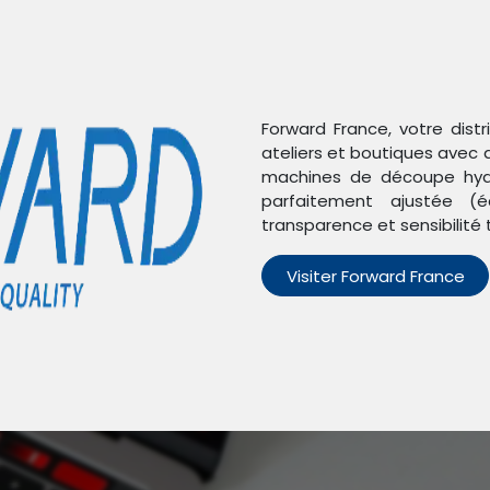
Forward France, votre dist
ateliers et boutiques avec 
machines de découpe hydr
parfaitement ajustée (é
transparence et sensibilité 
Visiter Forward France
n'avons trouvé aucun pro
Aucun produit défini dans la catégorie
Honor 50 Lite
.