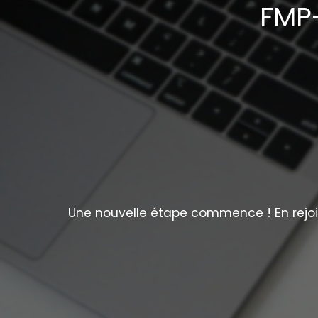
FMP-
Une nouvelle étape commence ! En rejoig