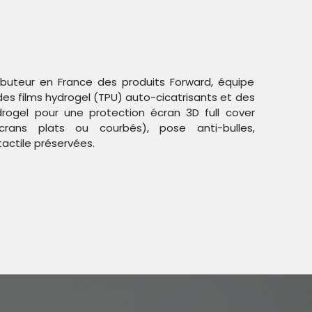
ributeur en France des produits Forward, équipe
des films hydrogel (TPU) auto-cicatrisants et des
ogel pour une protection écran 3D full cover
crans plats ou courbés), pose anti-bulles,
Trier par :
Étiquettes
tactile préservées.
duit !