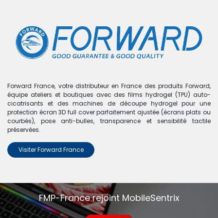
0
Boutique
0 articles trouvés.
Nous n'avons trouvé aucun
Forward France, votre distributeur en France des produits Forward,
équipe ateliers et boutiques avec des films hydrogel (TPU) auto-
produit !
cicatrisants et des machines de découpe hydrogel pour une
protection écran 3D full cover parfaitement ajustée (écrans plats ou
Aucun produit défini dans la catégorie
Fast
.
courbés), pose anti-bulles, transparence et sensibilité tactile
préservées.
Visiter Forward France
FMP-France rejoint MobileSentrix