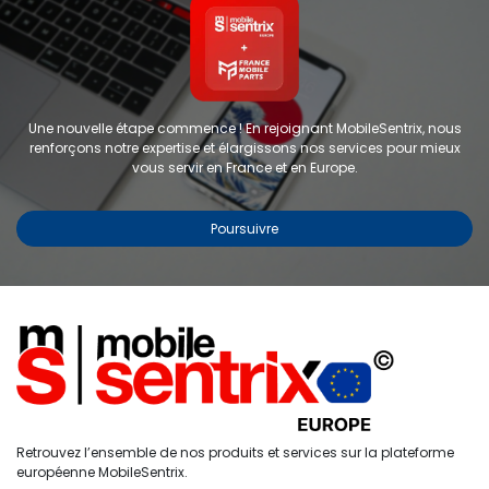
Une nouvelle étape commence ! En rejoignant MobileSentrix, nous
renforçons notre expertise et élargissons nos services pour mieux
vous servir en France et en Europe.
Poursuivre
Copyright © 2024 FMP-France. Tous droits réservés
Étiquettes
0
Retrouvez l’ensemble de nos produits et services sur la plateforme
Accueil
Recherche
Liste de
Compte
européenne MobileSentrix.
souhaits