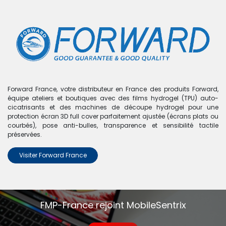
0
Boutique
0 articles trouvés.
Nous n'avons trouvé aucun
Forward France, votre distributeur en France des produits Forward,
équipe ateliers et boutiques avec des films hydrogel (TPU) auto-
produit !
cicatrisants et des machines de découpe hydrogel pour une
protection écran 3D full cover parfaitement ajustée (écrans plats ou
Aucun produit défini dans la catégorie
Barrette
courbés), pose anti-bulles, transparence et sensibilité tactile
mémoire
.
préservées.
Visiter Forward France
FMP-France rejoint MobileSentrix