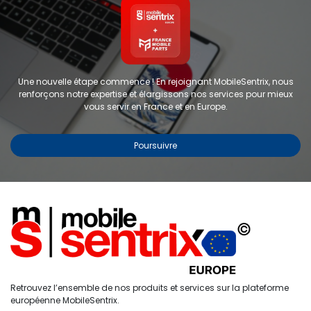
Une nouvelle étape commence ! En rejoignant MobileSentrix, nous
renforçons notre expertise et élargissons nos services pour mieux
vous servir en France et en Europe.
Poursuivre
Copyright © 2024 FMP-France. Tous droits réservés
Étiquettes
0
Retrouvez l’ensemble de nos produits et services sur la plateforme
Accueil
Recherche
Liste de
Compte
européenne MobileSentrix.
souhaits