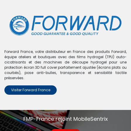
0
Boutique
0 articles trouvés.
Nous n'avons trouvé aucun
Forward France, votre distributeur en France des produits Forward,
équipe ateliers et boutiques avec des films hydrogel (TPU) auto-
produit !
cicatrisants et des machines de découpe hydrogel pour une
protection écran 3D full cover parfaitement ajustée (écrans plats ou
Aucun produit défini dans la catégorie
A9 Pro - A910
.
courbés), pose anti-bulles, transparence et sensibilité tactile
préservées.
Visiter Forward France
FMP-France rejoint MobileSentrix