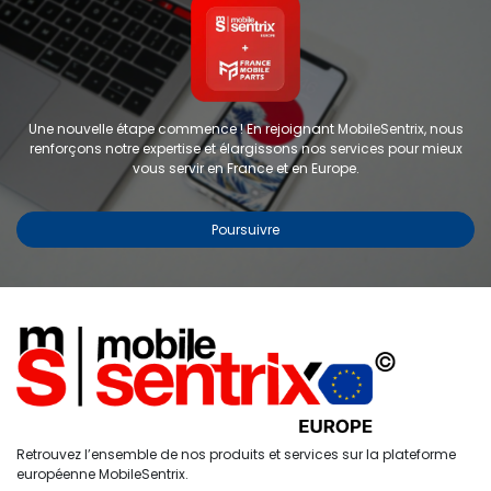
Une nouvelle étape commence ! En rejoignant MobileSentrix, nous
renforçons notre expertise et élargissons nos services pour mieux
vous servir en France et en Europe.
Poursuivre
Copyright © 2024 FMP-France. Tous droits réservés
Étiquettes
0
Retrouvez l’ensemble de nos produits et services sur la plateforme
Accueil
Recherche
Liste de
Compte
européenne MobileSentrix.
souhaits