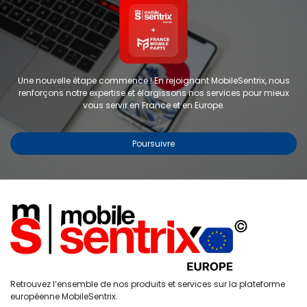
Une nouvelle étape commence ! En rejoignant MobileSentrix, nous
renforçons notre expertise et élargissons nos services pour mieux
vous servir en France et en Europe.
Poursuivre
Copyright © 2024 FMP-France. Tous droits réservés
Étiquettes
0
Retrouvez l’ensemble de nos produits et services sur la plateforme
Accueil
Recherche
Liste de
Compte
européenne MobileSentrix.
souhaits