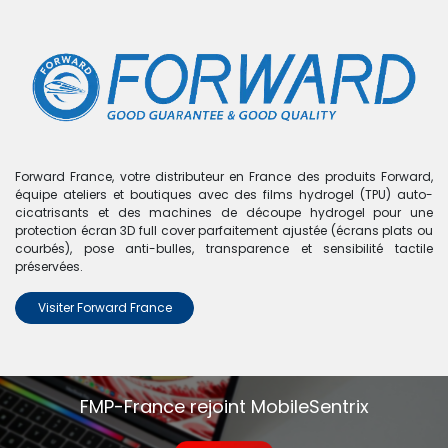
0
Boutique
0 articles trouvés.
Nous n'avons trouvé aucun
Forward France, votre distributeur en France des produits Forward,
équipe ateliers et boutiques avec des films hydrogel (TPU) auto-
produit !
cicatrisants et des machines de découpe hydrogel pour une
protection écran 3D full cover parfaitement ajustée (écrans plats ou
Aucun produit défini dans la catégorie
A42 5G - A426
.
courbés), pose anti-bulles, transparence et sensibilité tactile
préservées.
Visiter Forward France
FMP-France rejoint MobileSentrix