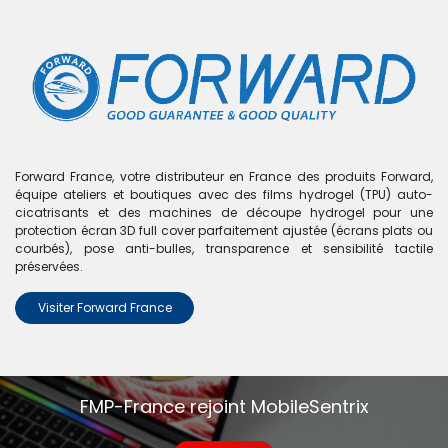
0
Boutique
0 articles trouvés.
Nous n'avons trouvé aucun
Forward France, votre distributeur en France des produits Forward,
équipe ateliers et boutiques avec des films hydrogel (TPU) auto-
produit !
cicatrisants et des machines de découpe hydrogel pour une
protection écran 3D full cover parfaitement ajustée (écrans plats ou
Aucun produit défini dans la catégorie
A32 4G - A325
.
courbés), pose anti-bulles, transparence et sensibilité tactile
préservées.
Visiter Forward France
FMP-France rejoint MobileSentrix