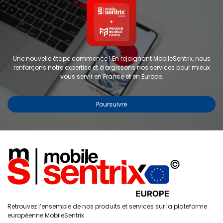
Une nouvelle étape commence ! En rejoignant MobileSentrix, nous
renforçons notre expertise et élargissons nos services pour mieux
vous servir en France et en Europe.
Poursuivre
Copyright © 2024 FMP-France. Tous droits réservés
Étiquettes
0
Retrouvez l’ensemble de nos produits et services sur la plateforme
Accueil
Recherche
Liste de
Compte
européenne MobileSentrix.
souhaits