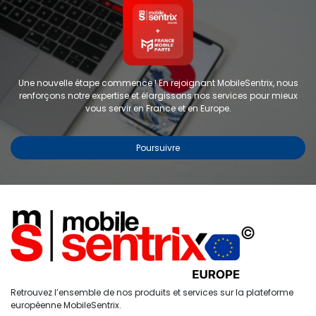
Une nouvelle étape commence ! En rejoignant MobileSentrix, nous
renforçons notre expertise et élargissons nos services pour mieux
vous servir en France et en Europe.
Poursuivre
Copyright © 2024 FMP-France. Tous droits réservés
Étiquettes
0
Retrouvez l’ensemble de nos produits et services sur la plateforme
Accueil
Recherche
Liste de
Compte
européenne MobileSentrix.
souhaits