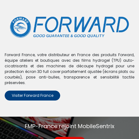
0
Boutique
0 articles trouvés.
Nous n'avons trouvé aucun
Forward France, votre distributeur en France des produits Forward,
équipe ateliers et boutiques avec des films hydrogel (TPU) auto-
produit !
cicatrisants et des machines de découpe hydrogel pour une
protection écran 3D full cover parfaitement ajustée (écrans plats ou
Aucun produit défini dans la catégorie
A20s - A207
.
courbés), pose anti-bulles, transparence et sensibilité tactile
préservées.
Visiter Forward France
FMP-France rejoint MobileSentrix