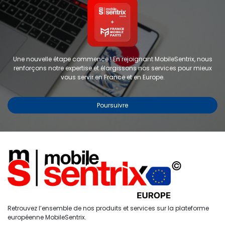
Une nouvelle étape commence ! En rejoignant MobileSentrix, nous
renforçons notre expertise et élargissons nos services pour mieux
vous servir en France et en Europe.
Poursuivre
Copyright © 2024 FMP-France. Tous droits réservés
Étiquettes
0
Retrouvez l’ensemble de nos produits et services sur la plateforme
Accueil
Recherche
Liste de
Compte
européenne MobileSentrix.
souhaits