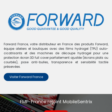
0
Boutique
0 articles trouvés.
Nous n'avons trouvé aucun
Forward France, votre distributeur en France des produits Forward,
équipe ateliers et boutiques avec des films hydrogel (TPU) auto-
produit !
cicatrisants et des machines de découpe hydrogel pour une
protection écran 3D full cover parfaitement ajustée (écrans plats ou
Aucun produit défini dans la catégorie
A20 - A205
.
courbés), pose anti-bulles, transparence et sensibilité tactile
préservées.
Visiter Forward France
FMP-France rejoint MobileSentrix