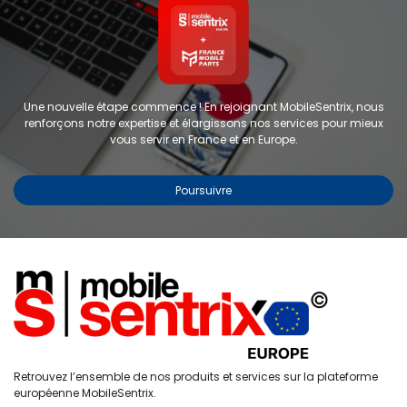
Une nouvelle étape commence ! En rejoignant MobileSentrix, nous
renforçons notre expertise et élargissons nos services pour mieux
vous servir en France et en Europe.
Poursuivre
Copyright © 2024 FMP-France. Tous droits réservés
Étiquettes
0
Retrouvez l’ensemble de nos produits et services sur la plateforme
Accueil
Recherche
Liste de
Compte
européenne MobileSentrix.
souhaits