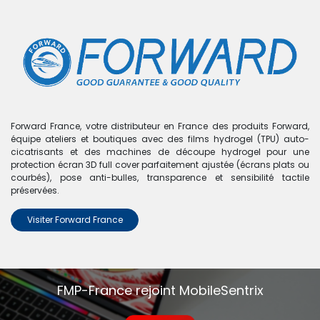
0
Boutique
0 articles trouvés.
Nous n'avons trouvé aucun
Forward France, votre distributeur en France des produits Forward,
équipe ateliers et boutiques avec des films hydrogel (TPU) auto-
produit !
cicatrisants et des machines de découpe hydrogel pour une
protection écran 3D full cover parfaitement ajustée (écrans plats ou
Aucun produit défini dans la catégorie
A13 4G - A135
.
courbés), pose anti-bulles, transparence et sensibilité tactile
préservées.
Visiter Forward France
FMP-France rejoint MobileSentrix