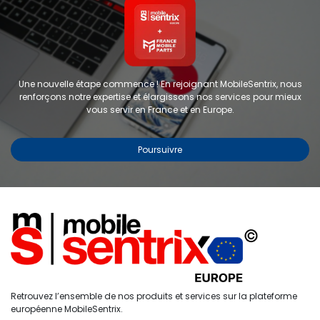
Une nouvelle étape commence ! En rejoignant MobileSentrix, nous
renforçons notre expertise et élargissons nos services pour mieux
vous servir en France et en Europe.
Poursuivre
Copyright © 2024 FMP-France. Tous droits réservés
Étiquettes
0
Retrouvez l’ensemble de nos produits et services sur la plateforme
Accueil
Recherche
Liste de
Compte
européenne MobileSentrix.
souhaits