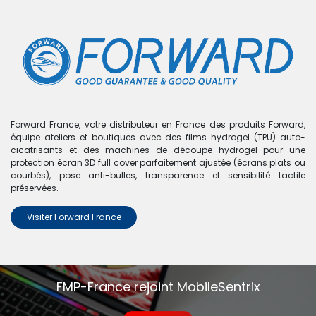
0
Boutique
0 articles trouvés.
Nous n'avons trouvé aucun
Forward France, votre distributeur en France des produits Forward,
équipe ateliers et boutiques avec des films hydrogel (TPU) auto-
produit !
cicatrisants et des machines de découpe hydrogel pour une
protection écran 3D full cover parfaitement ajustée (écrans plats ou
Aucun produit défini dans la catégorie
A10S - A107
.
courbés), pose anti-bulles, transparence et sensibilité tactile
préservées.
Visiter Forward France
FMP-France rejoint MobileSentrix