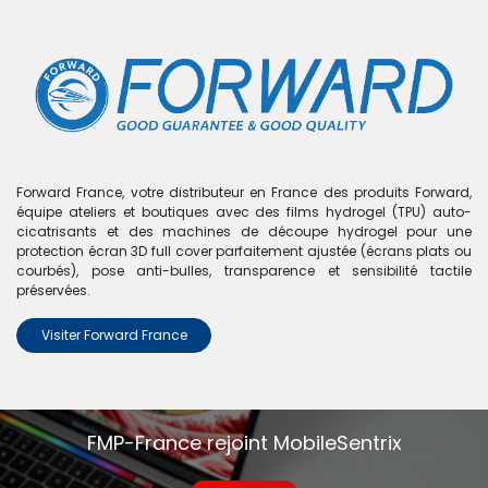
0
Boutique
0 articles trouvés.
Nous n'avons trouvé aucun
Forward France, votre distributeur en France des produits Forward,
équipe ateliers et boutiques avec des films hydrogel (TPU) auto-
produit !
cicatrisants et des machines de découpe hydrogel pour une
protection écran 3D full cover parfaitement ajustée (écrans plats ou
Aucun produit défini dans la catégorie
Pate rebillage
.
courbés), pose anti-bulles, transparence et sensibilité tactile
préservées.
Visiter Forward France
FMP-France rejoint MobileSentrix