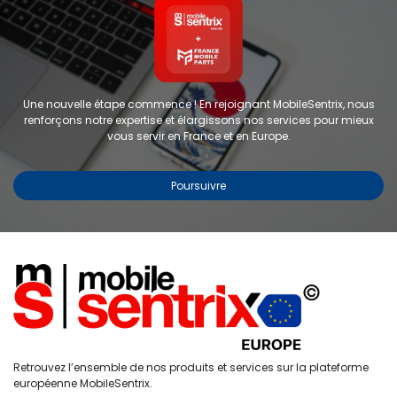
Une nouvelle étape commence ! En rejoignant MobileSentrix, nous
renforçons notre expertise et élargissons nos services pour mieux
vous servir en France et en Europe.
Poursuivre
Copyright © 2024 FMP-France. Tous droits réservés
Étiquettes
0
Retrouvez l’ensemble de nos produits et services sur la plateforme
Accueil
Recherche
Liste de
Compte
européenne MobileSentrix.
souhaits