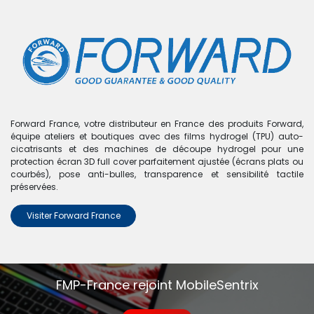
0
Boutique
0 articles trouvés.
Nous n'avons trouvé aucun
Forward France, votre distributeur en France des produits Forward,
équipe ateliers et boutiques avec des films hydrogel (TPU) auto-
produit !
cicatrisants et des machines de découpe hydrogel pour une
protection écran 3D full cover parfaitement ajustée (écrans plats ou
Aucun produit défini dans la catégorie
Oppo A2 5G
.
courbés), pose anti-bulles, transparence et sensibilité tactile
préservées.
Visiter Forward France
FMP-France rejoint MobileSentrix