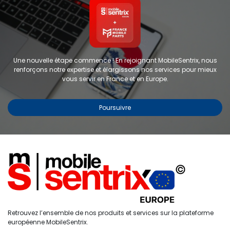
Une nouvelle étape commence ! En rejoignant MobileSentrix, nous
renforçons notre expertise et élargissons nos services pour mieux
vous servir en France et en Europe.
Poursuivre
Copyright © 2024 FMP-France. Tous droits réservés
Étiquettes
0
Retrouvez l’ensemble de nos produits et services sur la plateforme
Accueil
Recherche
Liste de
Compte
européenne MobileSentrix.
souhaits