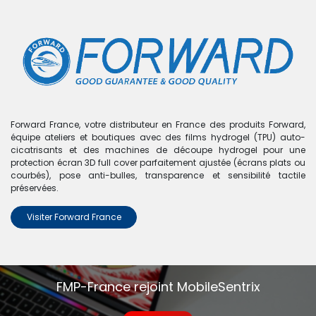
0
Boutique
0 articles trouvés.
Nous n'avons trouvé aucun
Forward France, votre distributeur en France des produits Forward,
équipe ateliers et boutiques avec des films hydrogel (TPU) auto-
produit !
cicatrisants et des machines de découpe hydrogel pour une
protection écran 3D full cover parfaitement ajustée (écrans plats ou
Aucun produit défini dans la catégorie
iPad Air 11"
.
courbés), pose anti-bulles, transparence et sensibilité tactile
préservées.
Visiter Forward France
FMP-France rejoint MobileSentrix