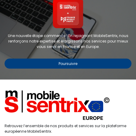
Une nouvelle étape commence ! En rejoignant MobileSentrix, nous
renforçons notre expertise et élargissons nos services pour mieux
vous servir en France et en Europe.
Poursuivre
Copyright © 2024 FMP-France. Tous droits réservés
Étiquettes
0
Retrouvez l’ensemble de nos produits et services sur la plateforme
Accueil
Recherche
Liste de
Compte
européenne MobileSentrix.
souhaits