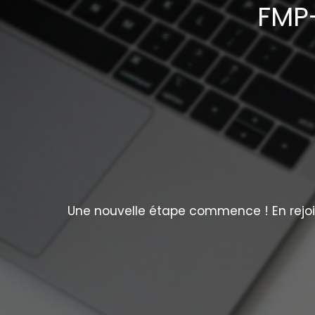
FMP-
Une nouvelle étape commence ! En rejoig