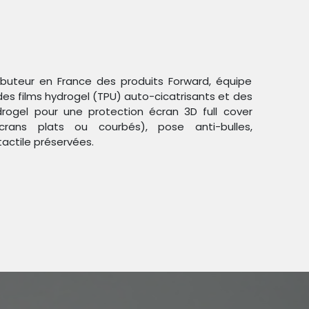
ributeur en France des produits Forward, équipe
des films hydrogel (TPU) auto-cicatrisants et des
ogel pour une protection écran 3D full cover
crans plats ou courbés), pose anti-bulles,
Trier par :
Étiquettes
tactile préservées.
duit !