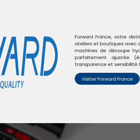
Forward France, votre dist
ateliers et boutiques avec 
machines de découpe hydr
parfaitement ajustée (é
transparence et sensibilité 
Visiter Forward France
n'avons trouvé aucun pro
Aucun produit défini dans la catégorie
Honor Magic 6 Lite
.