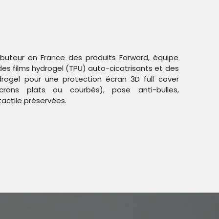
ributeur en France des produits Forward, équipe
des films hydrogel (TPU) auto-cicatrisants et des
ogel pour une protection écran 3D full cover
crans plats ou courbés), pose anti-bulles,
Trier par :
Étiquettes
tactile préservées.
duit !
OMI
.