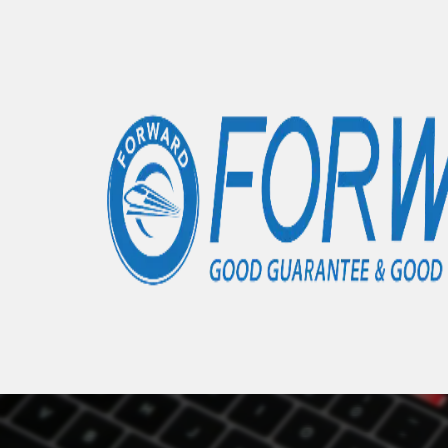
Accueil
Articles
Coques sublimation XIAOMI
- 0 élémen
Nous 
Auc