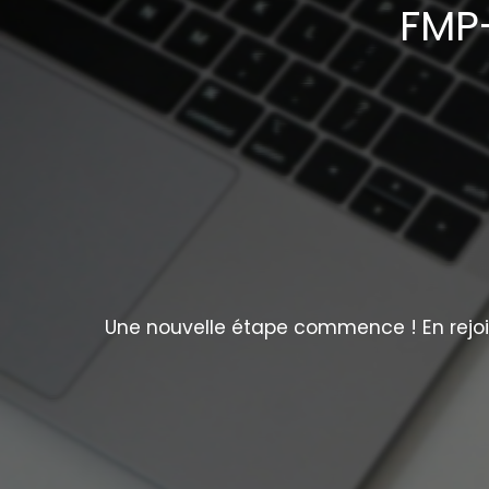
FMP-
Une nouvelle étape commence ! En rejoig