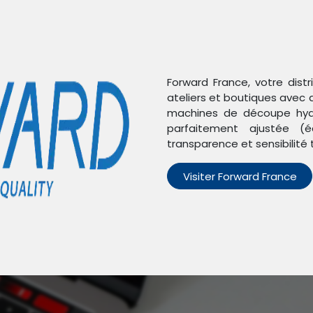
Forward France, votre dist
ateliers et boutiques avec 
machines de découpe hydr
parfaitement ajustée (é
ts
transparence et sensibilité 
Visiter Forward France
n'avons trouvé aucun pro
un produit défini dans la catégorie
Coques sublimation XIA