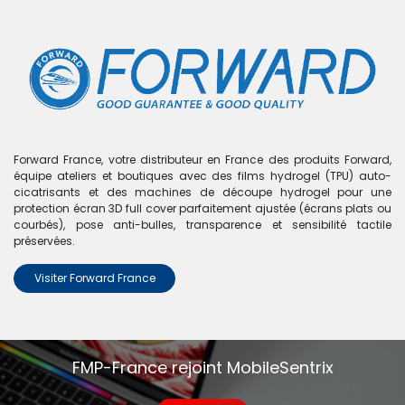
0
Boutique
0 articles trouvés.
Nous n'avons trouvé aucun
Forward France, votre distributeur en France des produits Forward,
équipe ateliers et boutiques avec des films hydrogel (TPU) auto-
produit !
cicatrisants et des machines de découpe hydrogel pour une
protection écran 3D full cover parfaitement ajustée (écrans plats ou
Aucun produit défini dans la catégorie
A13s - A137
.
courbés), pose anti-bulles, transparence et sensibilité tactile
préservées.
Visiter Forward France
FMP-France rejoint MobileSentrix