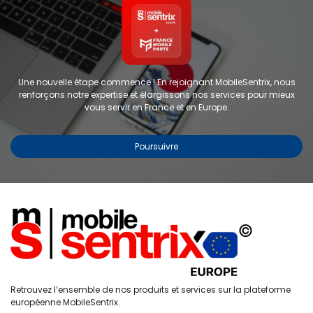
Une nouvelle étape commence ! En rejoignant MobileSentrix, nous
renforçons notre expertise et élargissons nos services pour mieux
vous servir en France et en Europe.
Poursuivre
Copyright © 2024 FMP-France. Tous droits réservés
Étiquettes
0
Retrouvez l’ensemble de nos produits et services sur la plateforme
Accueil
Recherche
Liste de
Compte
européenne MobileSentrix.
souhaits