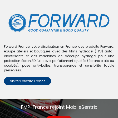
0
Boutique
Bloc écran OLED sans châssis pour Samsung A56 5G
- A566 2025 - Reconditionné - Toutes couleurs
Forward France, votre distributeur en France des produits Forward,
équipe ateliers et boutiques avec des films hydrogel (TPU) auto-
cicatrisants et des machines de découpe hydrogel pour une
protection écran 3D full cover parfaitement ajustée (écrans plats ou
courbés), pose anti-bulles, transparence et sensibilité tactile
préservées.
Visiter Forward France
FMP-France rejoint MobileSentrix