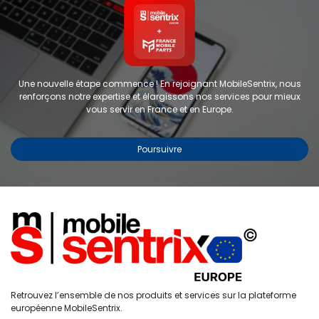
Une nouvelle étape commence ! En rejoignant MobileSentrix, nous
renforçons notre expertise et élargissons nos services pour mieux
vous servir en France et en Europe.
Poursuivre
Bloc écran OLED sans châssis
pour Samsung A56 5G - A566
2025 - Reconditionné - Toutes
couleurs
RÉF :
107082112956
0
Retrouvez l’ensemble de nos produits et services sur la plateforme
Étiquettes :
Ecran Reconditionné
Accueil
Recherche
Liste de
Compte
européenne MobileSentrix.
souhaits